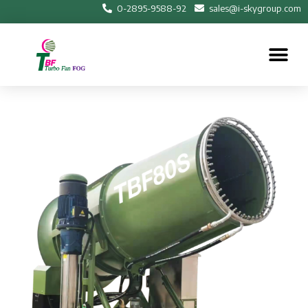
0-2895-9588-92
sales@i-skygroup.com