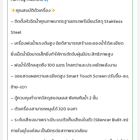
คุณสมบัติตัวเครื่อง
– ติดตั้งหัวฉีดน้ำคุณภาพมาตรฐานเกรดพรีเมี่ยมวัสดุ Stainless
Steel
– เครื่องพ่นน้ำแรงดันสูง ข้อดีสามารถสร้างละอองน้ำได้ละเอียด
ยิ่งเม็ดน้ำมีขนาดเล็กยิ่งทำให้การดักจับฝุ่นมีประสิทธิภาพสูง
– พ่นน้ำได้ไกลสุดถึง 100 เมตร ไกลกว่าและประหยัดพลังงาน
– จอแสดงผลความละเอียดสูง Smart Touch Screen ปรับขึ้น-ลง,
ซ้าย-ขวา
– ตู้ควบคุมทำจากวัสดุสแตนเลส พิเศษกันน้ำ 2 ชั้น
– ตัวเครื่องสามารถหมุนได้ 320 องศา
– ระดับเสียงเบาเพราะมีระบบตัวเก็บเสียงในตัว (Silencer Built-in)
ภายในอุโมงค์ลม เป็นมิตรต่อสภาพแวดล้อม