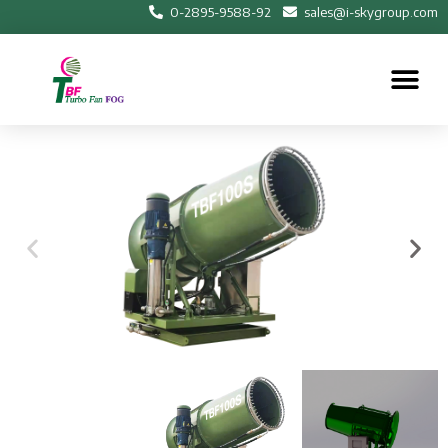
0-2895-9588-92
sales@i-skygroup.com