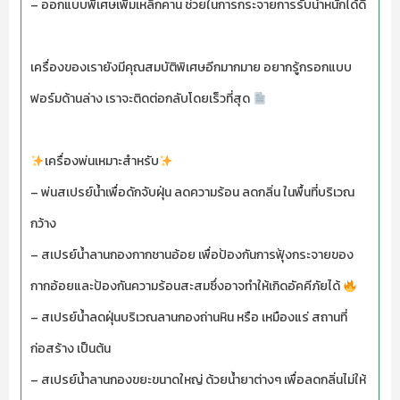
– ออกแบบพิเศษเพิ่มเหล็กคาน ช่วยในการกระจายการรับน้ำหนักได้ดี
เครื่องของเรายังมีคุณสมบัติพิเศษอีกมากมาย อยากรู้กรอกแบบ
ฟอร์มด้านล่าง เราจะติดต่อกลับโดยเร็วที่สุด
เครื่องพ่นเหมาะสำหรับ
– พ่นสเปรย์น้ำเพื่อดักจับฝุ่น ลดความร้อน ลดกลิ่น ในพื้นที่บริเวณ
กว้าง
– สเปรย์น้ำลานกองกากชานอ้อย เพื่อป้องกันการฟุ้งกระจายของ
กากอ้อยและป้องกันความร้อนสะสมซึ่งอาจทำให้เกิดอัคคีภัยได้
– สเปรย์น้ำลดฝุ่นบริเวณลานกองถ่านหิน หรือ เหมืองแร่ สถานที่
ก่อสร้าง เป็นต้น
– สเปรย์น้ำลานกองขยะขนาดใหญ่ ด้วยน้ำยาต่างๆ เพื่อลดกลิ่นไม่ให้